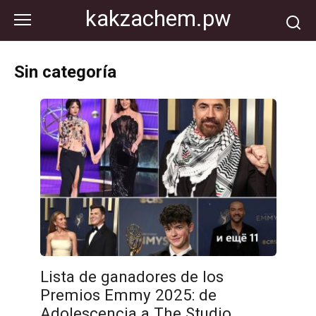
Перейти
kakzachem.pw
к
контенту
Sin categoría
Lista de ganadores de los
Premios Emmy 2025: de
Adolescencia a The Studio