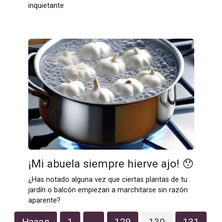
inquietante
¡Mi abuela siempre hierve ajo! 😯
¿Has notado alguna vez que ciertas plantas de tu
jardín o balcón empiezan a marchitarse sin razón
aparente?
Пагинация
Назад
1
…
129
130
131