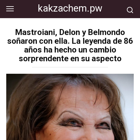
Перейти
kakzachem.pw
к
контенту
Mastroiani, Delon y Belmondo
soñaron con ella. La leyenda de 86
años ha hecho un cambio
sorprendente en su aspecto