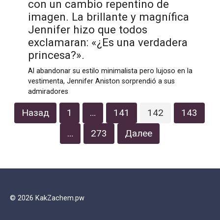
con un cambio repentino de
imagen. La brillante y magnífica
Jennifer hizo que todos
exclamaran: «¿Es una verdadera
princesa?».
Al abandonar su estilo minimalista pero lujoso en la
vestimenta, Jennifer Aniston sorprendió a sus
admiradores
Пагинация
Назад
1
…
141
142
143
записей
…
273
Далее
© 2026 KakZachem.pw