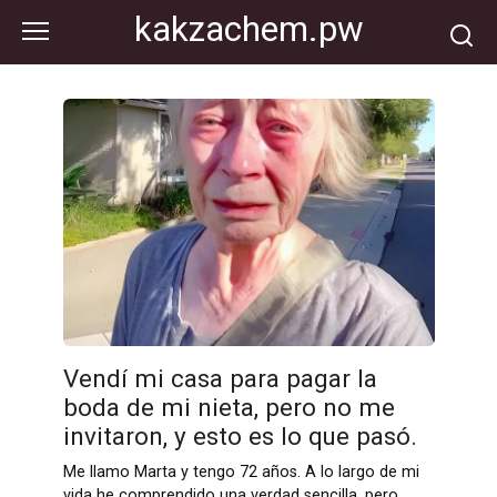
Перейти
kakzachem.pw
к
контенту
Vendí mi casa para pagar la
boda de mi nieta, pero no me
invitaron, y esto es lo que pasó.
Me llamo Marta y tengo 72 años. A lo largo de mi
vida he comprendido una verdad sencilla, pero