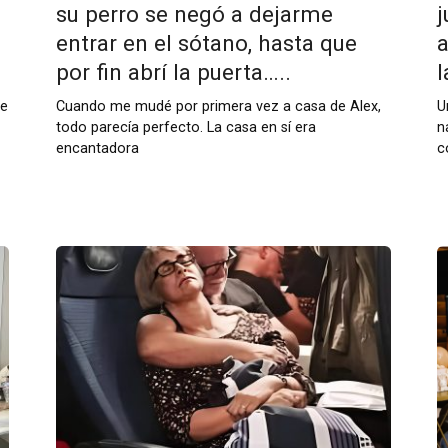
su perro se negó a dejarme
j
entrar en el sótano, hasta que
a
por fin abrí la puerta…..
l
me
Cuando me mudé por primera vez a casa de Alex,
U
todo parecía perfecto. La casa en sí era
n
encantadora
c