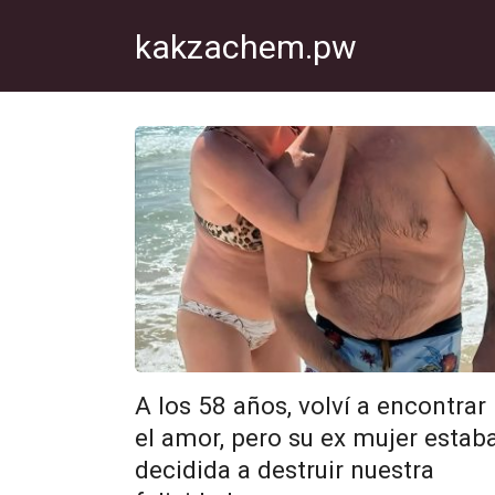
Перейти
kakzachem.pw
к
контенту
A los 58 años, volví a encontrar
el amor, pero su ex mujer estab
decidida a destruir nuestra