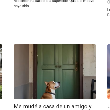
Middleton ha salido a la superficie. Quizá el motivo
haya sido
L
P
Me mudé a casa de un amigo y
U