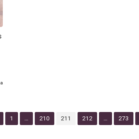
s
ia
1
…
210
211
212
…
273