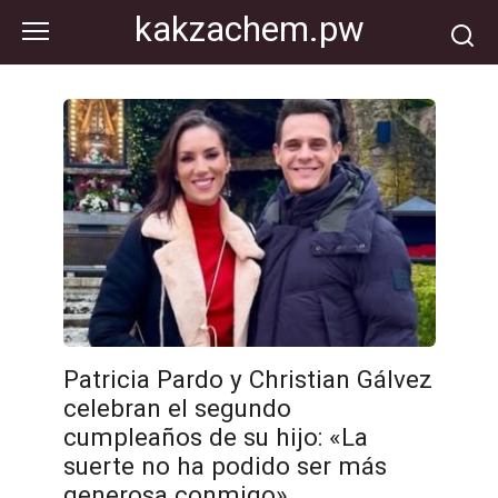
Перейти
kakzachem.pw
к
контенту
Patricia Pardo y Christian Gálvez
celebran el segundo
cumpleaños de su hijo: «La
suerte no ha podido ser más
generosa conmigo»