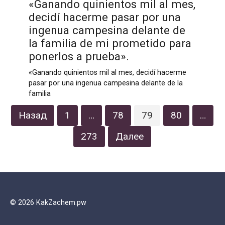
«Ganando quinientos mil al mes,
decidí hacerme pasar por una
ingenua campesina delante de
la familia de mi prometido para
ponerlos a prueba».
«Ganando quinientos mil al mes, decidí hacerme
pasar por una ingenua campesina delante de la
familia
Пагинация
Назад
1
…
78
79
80
…
записей
273
Далее
© 2026 KakZachem.pw