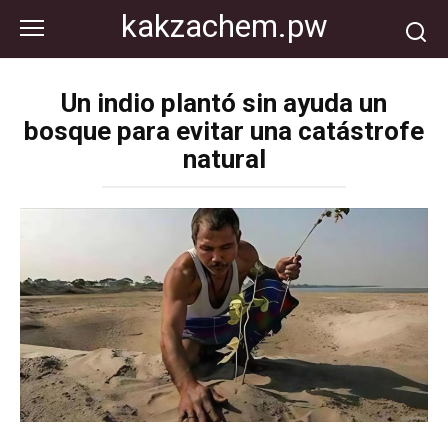
Перейти
kakzachem.pw
к
контенту
Un indio plantó sin ayuda un
bosque para evitar una catástrofe
natural