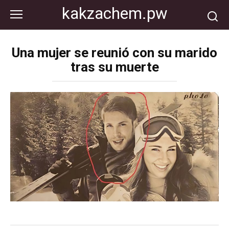
Перейти
kakzachem.pw
к
контенту
Una mujer se reunió con su marido
tras su muerte