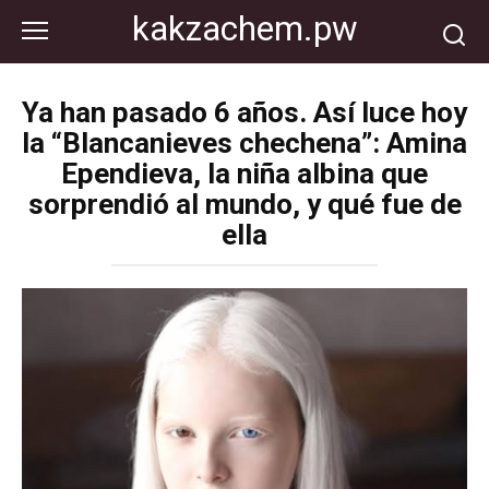
Перейти
kakzachem.pw
к
контенту
Ya han pasado 6 años. Así luce hoy
la “Blancanieves chechena”: Amina
Ependieva, la niña albina que
sorprendió al mundo, y qué fue de
ella