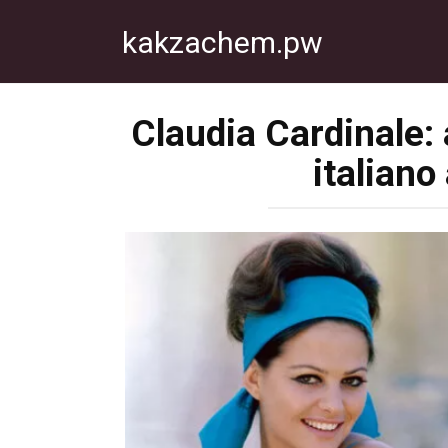
Перейти
kakzachem.pw
к
контенту
Claudia Cardinale: a
italiano