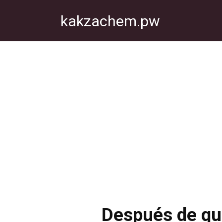
Перейти
kakzachem.pw
к
контенту
Después de que