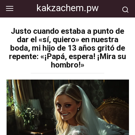
Перейти
kakzachem.pw
к
контенту
Justo cuando estaba a punto de
dar el «sí, quiero» en nuestra
boda, mi hijo de 13 años gritó de
repente: «¡Papá, espera! ¡Mira su
hombro!»