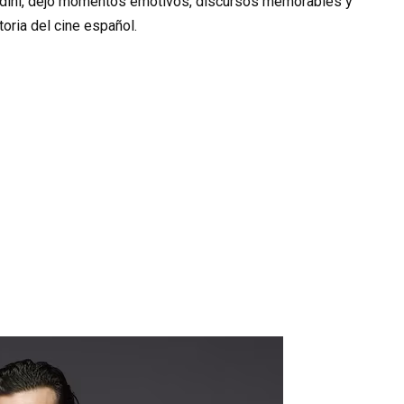
andini, dejó momentos emotivos, discursos memorables y
oria del cine español.