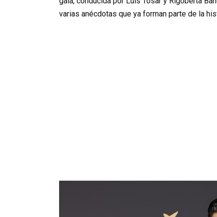
gala, conducida por Luis Tosar y Rigoberta B
varias anécdotas que ya forman parte de la hist