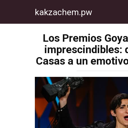
Перейти
kakzachem.pw
к
контенту
Los Premios Goya
imprescindibles: 
Casas a un emotivo 