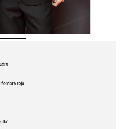
adre
alfombra roja
ílla’