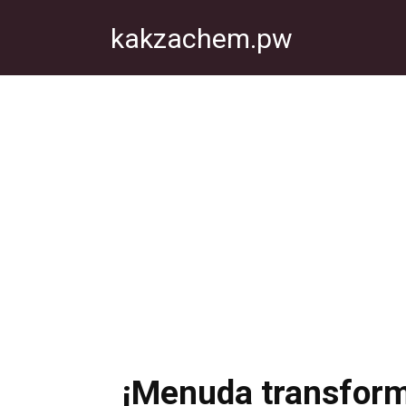
Перейти
kakzachem.pw
к
контенту
¡Menuda transform