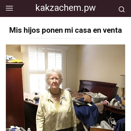
Перейти
kakzachem.pw
к
контенту
Mis hijos ponen mi casa en venta