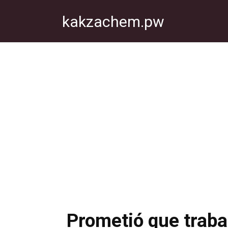
Перейти
kakzachem.pw
к
контенту
Prometió que trabaj