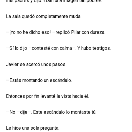
mis padres y dijo: «Dan una imagen tan pobre».
La sala quedó completamente muda.
—¡Yo no he dicho eso! —replicó Pilar con dureza.
—Sí lo dijo —contesté con calma—. Y hubo testigos.
Javier se acercó unos pasos.
—Estás montando un escándalo.
Entonces por fin levanté la vista hacia él.
—No —dije—. Este escándalo lo montaste tú.
Le hice una sola pregunta: