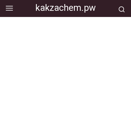
Перейти
kakzachem.pw
к
контенту