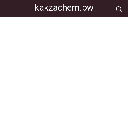
Перейти
kakzachem.pw
к
контенту