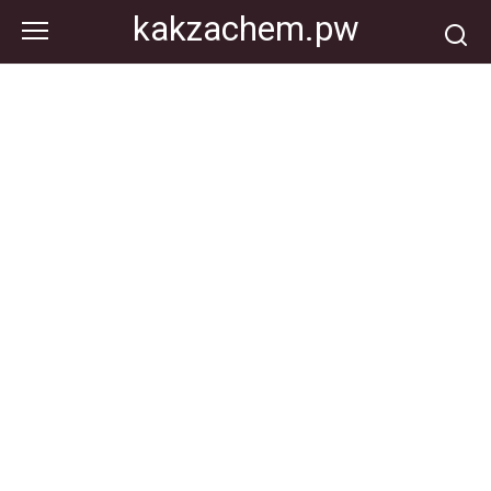
Перейти
kakzachem.pw
к
контенту