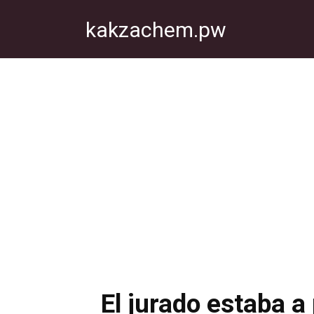
Перейти
kakzachem.pw
к
контенту
El jurado estaba a