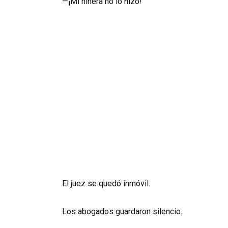
—¡Mi niñera no lo hizo!
El juez se quedó inmóvil.
Los abogados guardaron silencio.