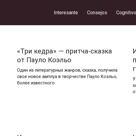
Interesante
Consejos
Cognitiv
«Три кедра» — притча-сказка
от Пауло Коэльо
Один из литературных жанров, сказка, получила
свое новое амплуа в творчестве Пауло Коэльо,
У
более известного
з
о