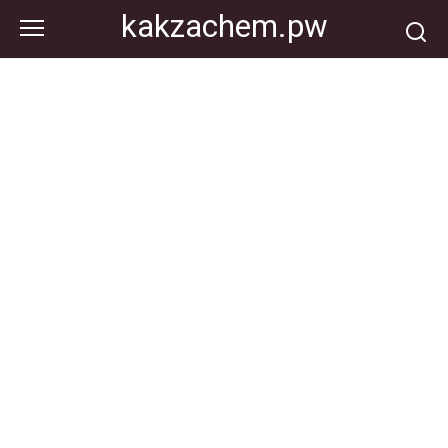
Перейти
kakzachem.pw
к
контенту