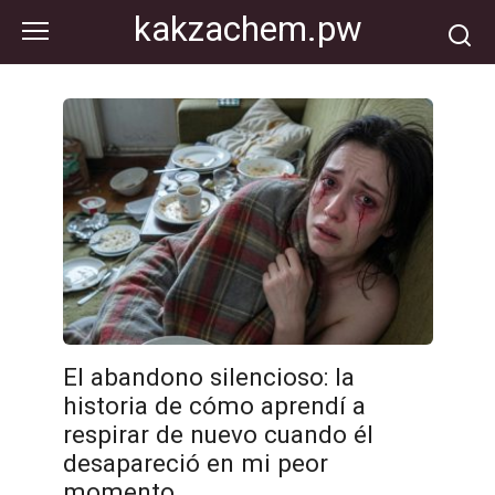
Перейти
kakzachem.pw
к
контенту
El abandono silencioso: la
historia de cómo aprendí a
respirar de nuevo cuando él
desapareció en mi peor
momento