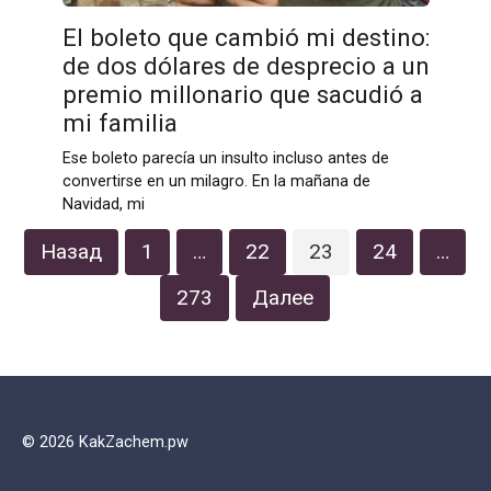
El boleto que cambió mi destino:
de dos dólares de desprecio a un
premio millonario que sacudió a
mi familia
Ese boleto parecía un insulto incluso antes de
convertirse en un milagro. En la mañana de
Navidad, mi
Пагинация
Назад
1
…
22
23
24
…
записей
273
Далее
© 2026 KakZachem.pw