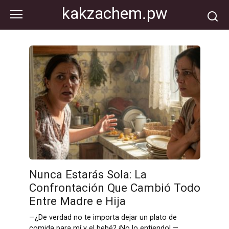
Перейти
kakzachem.pw
к
контенту
Nunca Estarás Sola: La
Confrontación Que Cambió Todo
Entre Madre e Hija
—¿De verdad no te importa dejar un plato de
comida para mí y el bebé? ¡No lo entiendo! —