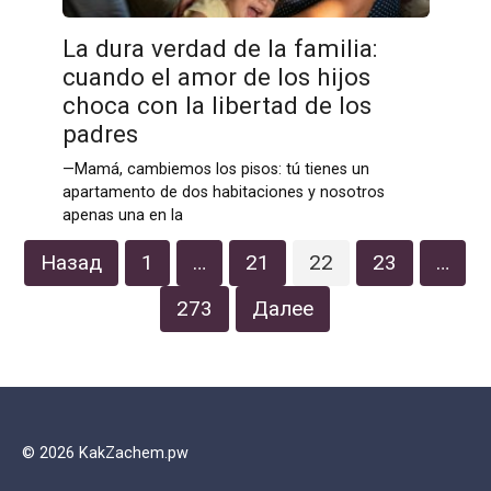
La dura verdad de la familia:
cuando el amor de los hijos
choca con la libertad de los
padres
—Mamá, cambiemos los pisos: tú tienes un
apartamento de dos habitaciones y nosotros
apenas una en la
Пагинация
Назад
1
…
21
22
23
…
записей
273
Далее
© 2026 KakZachem.pw